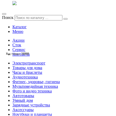
Поиск
Каталог
Меню
Акции
Сток
Сервис
Контакты
Код товара: 28428
Код товара: 28425
Код товара: 28424
Код товара: 28423
Код товара: 28377
Код товара: 28375
Код товара: 28132
Код товара: 28131
Код товара: 27803
Код товара: 27799
Код товара: 27798
Код товара: 27633
Электротранспорт
Товары для дома
Часы и браслеты
Аудиотехника
Фитнес, здоровье, гигиена
Мультимедийная техника
Фото и видео техника
Автотовары
Умный дом
Зарядные устройства
Аксессуары
Ноутбуки и планшеты