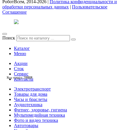
РоботВсем, 2014-2026 |
Политика конфиденциальности и
обработки персональных данных
|
Пользовательское
Соглашение
Поиск
Каталог
Меню
Акции
Сток
Сервис
Код товара: 28428
Код товара: 28425
Код товара: 28424
Код товара: 28423
Код товара: 28377
Код товара: 28375
Код товара: 28132
Код товара: 28131
Код товара: 27803
Код товара: 27799
Код товара: 27798
Код товара: 27633
Контакты
Электротранспорт
Товары для дома
Часы и браслеты
Аудиотехника
Фитнес, здоровье, гигиена
Мультимедийная техника
Фото и видео техника
Автотовары