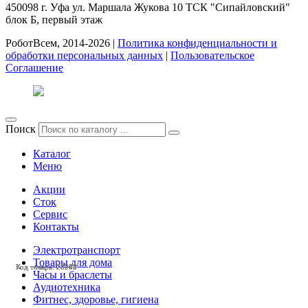
450098
г. Уфа
ул. Маршала Жукова 10 ТСК "Сипайловский"
блок Б, первый этаж
РоботВсем, 2014-2026 |
Политика конфиденциальности и
обработки персональных данных
|
Пользовательское
Соглашение
Поиск
Каталог
Меню
Акции
Сток
Сервис
Контакты
Электротранспорт
Товары для дома
Код товара: 28208
Код товара: 28211
Код товара: 28205
Код товара: 28204
Код товара: 28203
Код товара: 28043
Часы и браслеты
Аудиотехника
Фитнес, здоровье, гигиена