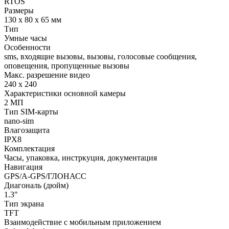
RTOS
Размеры
130 х 80 х 65 мм
Тип
Умные часы
Особенности
sms, входящие вызовы, вызовы, голосовые сообщения,
оповещения, пропущенные вызовы
Макс. разрешение видео
240 х 240
Характеристики основной камеры
2 МП
Тип SIM-карты
nano-sim
Влагозащита
IPX8
Комплектация
Часы, упаковка, инстркуция, документация
Навигация
GPS/A-GPS/ГЛОНАСС
Диагональ (дюйм)
1.3"
Тип экрана
TFT
Взаимодействие с мобильным приложением