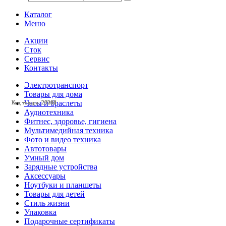
Каталог
Меню
Акции
Сток
Сервис
Контакты
Электротранспорт
Товары для дома
Часы и браслеты
Код товара: 28208
Код товара: 28042
Код товара: 28211
Код товара: 28205
Код товара: 28204
Код товара: 28203
Аудиотехника
Фитнес, здоровье, гигиена
Мультимедийная техника
Фото и видео техника
Автотовары
Умный дом
Зарядные устройства
Аксессуары
Ноутбуки и планшеты
Товары для детей
Стиль жизни
Упаковка
Подарочные сертификаты