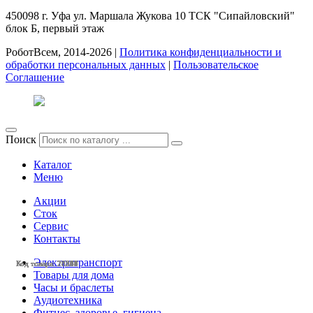
450098
г. Уфа
ул. Маршала Жукова 10 ТСК "Сипайловский"
блок Б, первый этаж
РоботВсем, 2014-2026 |
Политика конфиденциальности и
обработки персональных данных
|
Пользовательское
Соглашение
Поиск
Каталог
Меню
Акции
Сток
Сервис
Контакты
Электротранспорт
Код товара: 28581
Код товара: 28554
Код товара: 28553
Код товара: 28419
Код товара: 28395
Код товара: 28342
Код товара: 28341
Код товара: 28332
Код товара: 28269
Код товара: 28268
Код товара: 28246
Код товара: 28242
Товары для дома
Часы и браслеты
Аудиотехника
Фитнес, здоровье, гигиена