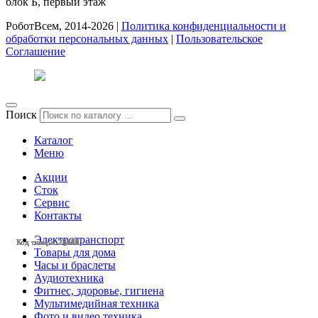
блок Б, первый этаж
РоботВсем, 2014-2026 |
Политика конфиденциальности и
обработки персональных данных
|
Пользовательское
Соглашение
Поиск
Каталог
Меню
Акции
Сток
Сервис
Контакты
Электротранспорт
Код товара: 28518
Код товара: 28517
Код товара: 28340
Код товара: 28253
Код товара: 28251
Код товара: 28249
Код товара: 28243
Код товара: 28061
Код товара: 27734
Код товара: 27663
Код товара: 27140
Код товара: 27138
Товары для дома
Часы и браслеты
Аудиотехника
Фитнес, здоровье, гигиена
Мультимедийная техника
Фото и видео техника