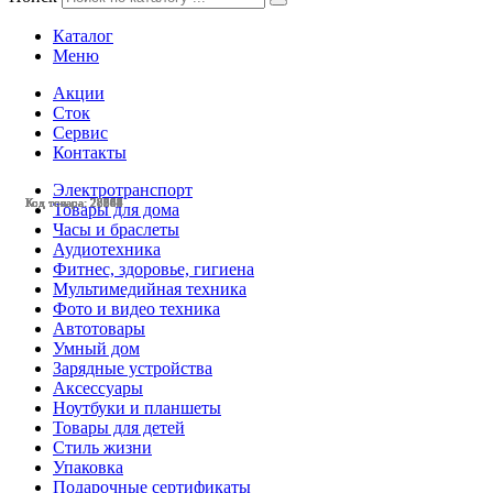
Каталог
Меню
Акции
Сток
Сервис
Контакты
Электротранспорт
Код товара: 28502
Код товара: 28368
Код товара: 28364
Код товара: 28363
Код товара: 28362
Код товара: 28244
Код товара: 28239
Код товара: 28187
Код товара: 27981
Код товара: 27660
Код товара: 27064
Код товара: 26613
Товары для дома
Часы и браслеты
Аудиотехника
Фитнес, здоровье, гигиена
Мультимедийная техника
Фото и видео техника
Автотовары
Умный дом
Зарядные устройства
Аксессуары
Ноутбуки и планшеты
Товары для детей
Стиль жизни
Упаковка
Подарочные сертификаты