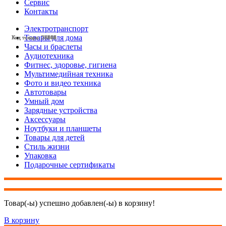
Сервис
Контакты
Электротранспорт
Товары для дома
Код товара: 28502
Код товара: 28368
Код товара: 28364
Код товара: 28363
Код товара: 28362
Код товара: 28244
Код товара: 28239
Код товара: 28187
Код товара: 27981
Код товара: 27660
Код товара: 27064
Код товара: 26613
Часы и браслеты
Аудиотехника
Фитнес, здоровье, гигиена
Мультимедийная техника
Фото и видео техника
Автотовары
Умный дом
Зарядные устройства
Аксессуары
Ноутбуки и планшеты
Товары для детей
Стиль жизни
Упаковка
Подарочные сертификаты
Товар(-ы) успешно добавлен(-ы) в корзину!
В корзину