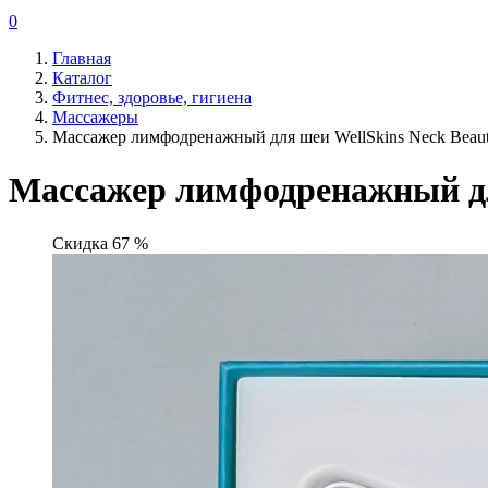
0
Главная
Каталог
Фитнес, здоровье, гигиена
Массажеры
Массажер лимфодренажный для шеи WellSkins Neck Beaut
Массажер лимфодренажный для
Скидка 67 %