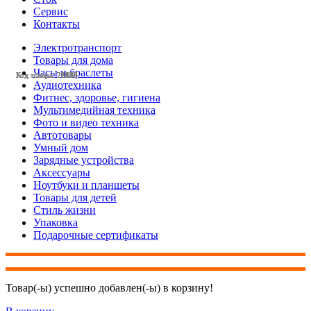
Сервис
Контакты
Электротранспорт
Товары для дома
Часы и браслеты
Код товара: 28119
Код товара: 28535
Код товара: 28456
Код товара: 28448
Код товара: 28258
Код товара: 28138
Код товара: 28118
Код товара: 27828
Код товара: 27826
Код товара: 27706
Код товара: 27593
Код товара: 27588
Аудиотехника
Фитнес, здоровье, гигиена
Мультимедийная техника
Фото и видео техника
Автотовары
Умный дом
Зарядные устройства
Аксессуары
Ноутбуки и планшеты
Товары для детей
Стиль жизни
Упаковка
Подарочные сертификаты
Товар(-ы) успешно добавлен(-ы) в корзину!