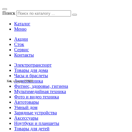
Поиск
Каталог
Меню
Акции
Сток
Сервис
Контакты
Электротранспорт
Товары для дома
Часы и браслеты
Аудиотехника
Код товара: 22624
Код товара: 22623
Код товара: 27443
Код товара: 27442
Код товара: 27440
Фитнес, здоровье, гигиена
Мультимедийная техника
Фото и видео техника
Автотовары
Умный дом
Зарядные устройства
Аксессуары
Ноутбуки и планшеты
Товары для детей