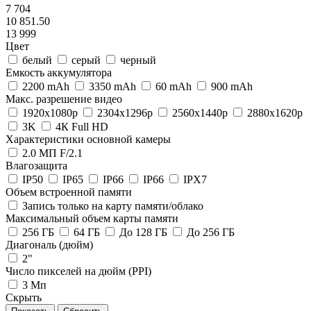
7 704
10 851.50
13 999
Цвет
белый
серый
черный
Емкость аккумулятора
2200 mAh
3350 mAh
60 mAh
900 mАh
Макс. разрешение видео
1920x1080p
2304x1296p
2560x1440p
2880х1620p
3K
4К Full HD
Характеристики основной камеры
2.0 МП F/2.1
Влагозащита
IP50
IP65
IP66
IP66
IPX7
Объем встроенной памяти
Запись только на карту памяти/облако
Максимальный объем карты памяти
256 ГБ
64 ГБ
До 128 ГБ
До 256 ГБ
Диагональ (дюйм)
2"
Число пикселей на дюйм (PPI)
3 Мп
Скрыть