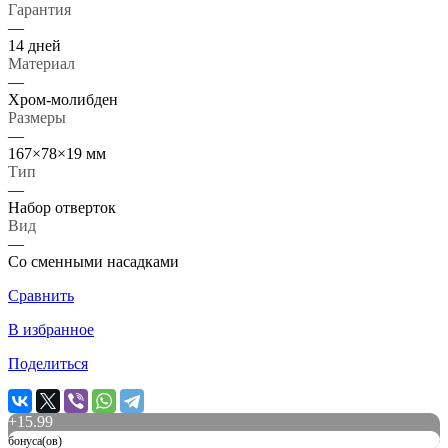
Гарантия
—
14 дней
Материал
—
Xром-молибден
Размеры
—
167×78×19 мм
Тип
—
Набор отверток
Вид
—
Со сменными насадками
Сравнить
В избранное
Поделиться
+
15.99
бонуса(ов)