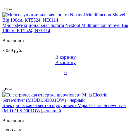
-12%
Многофункциональная лопата Nextool Multifunction Shovel Big
100см. KT5524, NE0114
В наличии
3 029 руб.
В корзину
В корзину
0
-27%
Электрическая отвертка шуруповерт Mijia Electric Screwdriver
(MJDDLSD001QW) - черный
В наличии
2 990 руб.