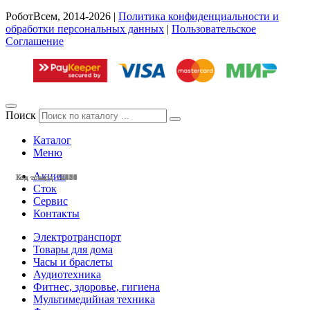
РоботВсем, 2014-2026 |
Политика конфиденциальности и
обработки персональных данных
|
Пользовательское
Соглашение
Поиск
Каталог
Меню
Акции
Код товара: 27656
Код товара: 28522
Код товара: 28510
Код товара: 27950
Код товара: 27880
Код товара: 27411
Код товара: 25851
Код товара: 24525
Код товара: 23134
Код товара: 28433
Код товара: 28401
Код товара: 28130
Сток
Сервис
Контакты
Электротранспорт
Товары для дома
Часы и браслеты
Аудиотехника
Фитнес, здоровье, гигиена
Мультимедийная техника