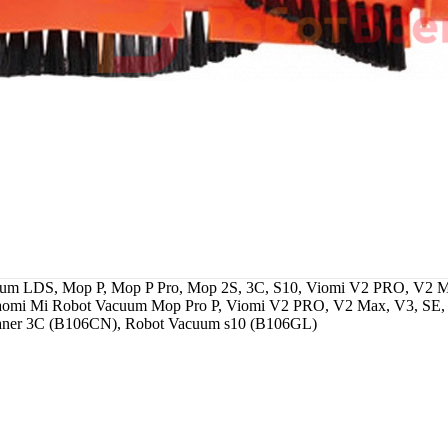
uum LDS, Mop P, Mop P Pro, Mop 2S, 3C, S10, Viomi V2 PRO, V2 
aomi Mi Robot Vacuum Mop Pro P, Viomi V2 PRO, V2 Max, V3, 
eaner 3C (B106CN), Robot Vacuum s10 (B106GL)