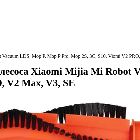
t Vacuum LDS, Mop P, Mop P Pro, Mop 2S, 3C, S10, Viomi V2 PRO
есоса Xiaomi Mijia Mi Robot 
, V2 Max, V3, SE