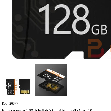
Код: 26877
Карта памяти 128Gb Imilab Xiaobai Micro SD Class 10