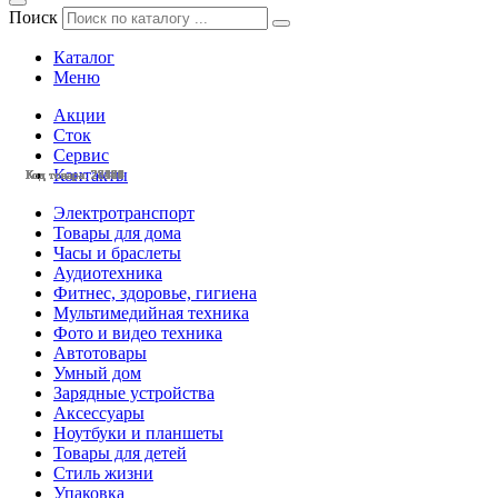
Поиск
Каталог
Меню
Акции
Сток
Сервис
Контакты
Код товара: 28527
Код товара: 28386
Код товара: 28164
Код товара: 28141
Код товара: 27461
Код товара: 27460
Код товара: 28528
Код товара: 28490
Код товара: 28483
Код товара: 28473
Код товара: 28470
Код товара: 28404
Электротранспорт
Товары для дома
Часы и браслеты
Аудиотехника
Фитнес, здоровье, гигиена
Мультимедийная техника
Фото и видео техника
Автотовары
Умный дом
Зарядные устройства
Аксессуары
Ноутбуки и планшеты
Товары для детей
Стиль жизни
Упаковка