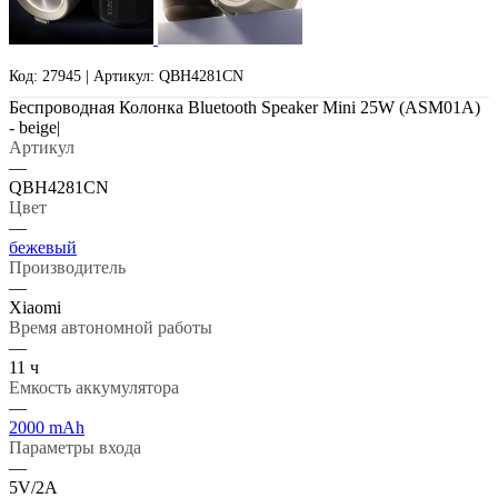
Код: 27945 | Артикул: QBH4281CN
Беспроводная Колонка Bluetooth Speaker Mini 25W (ASM01A)
- beige|
Артикул
—
QBH4281CN
Цвет
—
бежевый
Производитель
—
Xiaomi
Время автономной работы
—
11 ч
Емкость аккумулятора
—
2000 mAh
Параметры входа
—
5V/2А