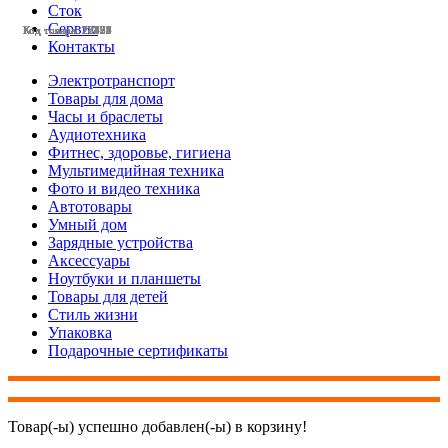
Сток
Сервис
Код товара: 28428
Код товара: 28425
Код товара: 28424
Код товара: 28423
Код товара: 28377
Код товара: 28375
Код товара: 28132
Код товара: 28131
Код товара: 27803
Код товара: 27799
Код товара: 27798
Код товара: 27633
Контакты
Электротранспорт
Товары для дома
Часы и браслеты
Аудиотехника
Фитнес, здоровье, гигиена
Мультимедийная техника
Фото и видео техника
Автотовары
Умный дом
Зарядные устройства
Аксессуары
Ноутбуки и планшеты
Товары для детей
Стиль жизни
Упаковка
Подарочные сертификаты
Товар(-ы) успешно добавлен(-ы) в корзину!