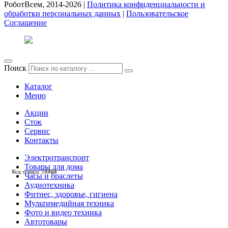
РоботВсем, 2014-2026 |
Политика конфиденциальности и
обработки персональных данных
|
Пользовательское
Соглашение
Поиск
Каталог
Меню
Акции
Сток
Сервис
Контакты
Электротранспорт
Товары для дома
Код товара: 28527
Код товара: 28386
Код товара: 28164
Код товара: 27461
Код товара: 27460
Код товара: 28528
Код товара: 28490
Код товара: 28483
Код товара: 28473
Код товара: 28470
Код товара: 28404
Код товара: 28384
Часы и браслеты
Аудиотехника
Фитнес, здоровье, гигиена
Мультимедийная техника
Фото и видео техника
Автотовары