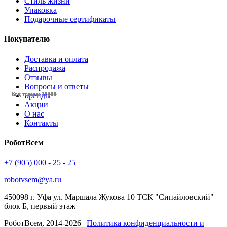
Стиль жизни
Упаковка
Подарочные сертификаты
Покупателю
Доставка и оплата
Распродажа
Отзывы
Вопросы и ответы
Код товара: 28481
Код товара: 28459
Код товара: 28048
Код товара: 28519
Код товара: 28496
Код товара: 28495
Код товара: 28494
Код товара: 28484
Код товара: 28482
Код товара: 28477
Код товара: 28476
Код товара: 28475
Бренды
Акции
О нас
Контакты
РоботВсем
+7 (905) 000 - 25 - 25
robotvsem@ya.ru
450098
г. Уфа
ул. Маршала Жукова 10 ТСК "Сипайловский"
блок Б, первый этаж
РоботВсем, 2014-2026 |
Политика конфиденциальности и