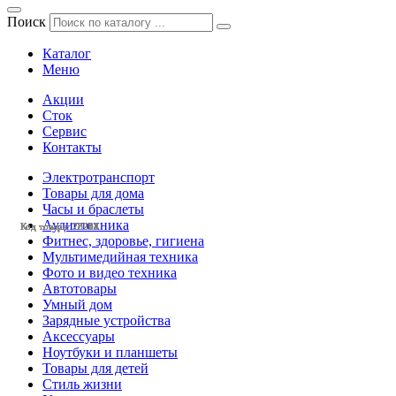
Поиск
Каталог
Меню
Акции
Сток
Сервис
Контакты
Электротранспорт
Товары для дома
Часы и браслеты
Аудиотехника
Код товара: 28208
Код товара: 28042
Код товара: 28211
Код товара: 28205
Код товара: 28204
Код товара: 28203
Фитнес, здоровье, гигиена
Мультимедийная техника
Фото и видео техника
Автотовары
Умный дом
Зарядные устройства
Аксессуары
Ноутбуки и планшеты
Товары для детей
Стиль жизни