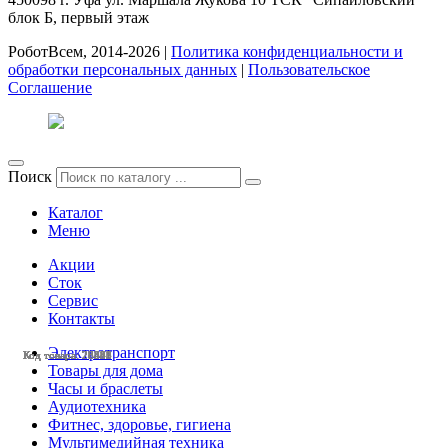
блок Б, первый этаж
РоботВсем, 2014-2026 |
Политика конфиденциальности и
обработки персональных данных
|
Пользовательское
Соглашение
Поиск
Каталог
Меню
Акции
Сток
Сервис
Контакты
Электротранспорт
Код товара: 28556
Код товара: 28545
Код товара: 28542
Код товара: 28541
Код товара: 28488
Код товара: 28365
Код товара: 27091
Код товара: 26426
Код товара: 26425
Код товара: 26283
Код товара: 25235
Код товара: 25222
Товары для дома
Часы и браслеты
Аудиотехника
Фитнес, здоровье, гигиена
Мультимедийная техника