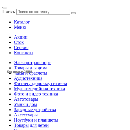
Поиск
Каталог
Меню
Акции
Сток
Сервис
Контакты
Электротранспорт
Товары для дома
Код товара: 28556
Код товара: 28546
Код товара: 28545
Код товара: 28542
Код товара: 28541
Код товара: 28488
Код товара: 28365
Код товара: 27091
Код товара: 26426
Код товара: 26425
Код товара: 25235
Код товара: 25222
Часы и браслеты
Аудиотехника
Фитнес, здоровье, гигиена
Мультимедийная техника
Фото и видео техника
Автотовары
Умный дом
Зарядные устройства
Аксессуары
Ноутбуки и планшеты
Товары для детей