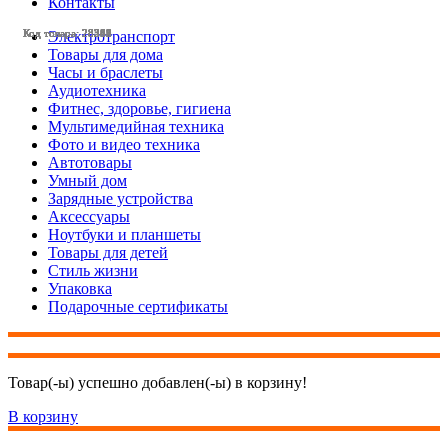
Контакты
Код товара: 28581
Код товара: 28554
Код товара: 28553
Код товара: 28419
Код товара: 28395
Код товара: 28342
Код товара: 28341
Код товара: 28332
Код товара: 28269
Код товара: 28268
Код товара: 28246
Код товара: 28242
Электротранспорт
Товары для дома
Часы и браслеты
Аудиотехника
Фитнес, здоровье, гигиена
Мультимедийная техника
Фото и видео техника
Автотовары
Умный дом
Зарядные устройства
Аксессуары
Ноутбуки и планшеты
Товары для детей
Стиль жизни
Упаковка
Подарочные сертификаты
Товар(-ы) успешно добавлен(-ы) в корзину!
В корзину