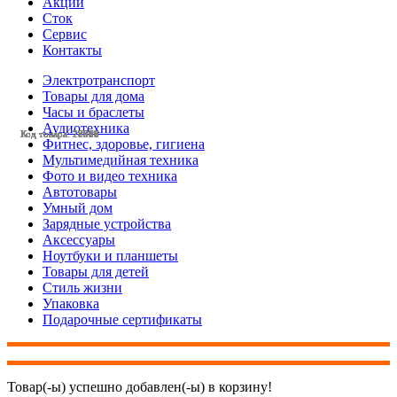
Акции
Сток
Сервис
Контакты
Электротранспорт
Товары для дома
Часы и браслеты
Аудиотехника
Код товара: 28580
Код товара: 28516
Код товара: 28437
Код товара: 28391
Код товара: 28390
Код товара: 28389
Код товара: 28266
Код товара: 28009
Код товара: 27979
Код товара: 27978
Код товара: 27977
Код товара: 27976
Фитнес, здоровье, гигиена
Мультимедийная техника
Фото и видео техника
Автотовары
Умный дом
Зарядные устройства
Аксессуары
Ноутбуки и планшеты
Товары для детей
Стиль жизни
Упаковка
Подарочные сертификаты
Товар(-ы) успешно добавлен(-ы) в корзину!