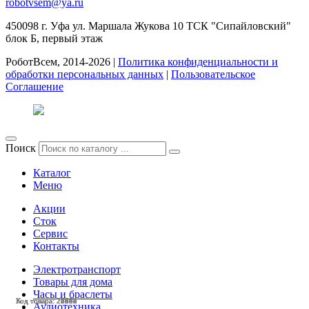
robotvsem@ya.ru
450098
г. Уфа
ул. Маршала Жукова 10 ТСК "Сипайловский"
блок Б, первый этаж
РоботВсем, 2014-2026 |
Политика конфиденциальности и
обработки персональных данных
|
Пользовательское
Соглашение
Поиск
Каталог
Меню
Акции
Сток
Сервис
Контакты
Электротранспорт
Товары для дома
Часы и браслеты
Код товара: 28547
Код товара: 28480
Код товара: 28248
Код товара: 27690
Код товара: 27643
Код товара: 25125
Код товара: 24447
Код товара: 23087
Код товара: 22282
Код товара: 22223
Код товара: 28544
Код товара: 28367
Аудиотехника