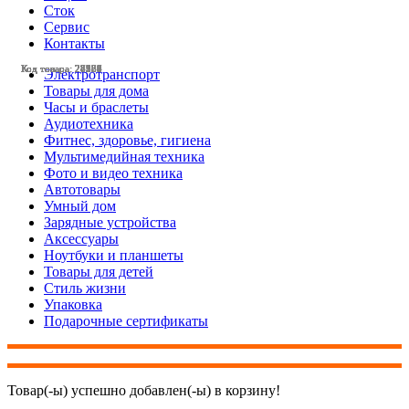
Сток
Сервис
Контакты
Код товара: 28584
Код товара: 28565
Код товара: 28359
Код товара: 28331
Код товара: 28257
Код товара: 28236
Код товара: 28120
Код товара: 27984
Код товара: 27657
Код товара: 27165
Код товара: 24128
Код товара: 28579
Электротранспорт
Товары для дома
Часы и браслеты
Аудиотехника
Фитнес, здоровье, гигиена
Мультимедийная техника
Фото и видео техника
Автотовары
Умный дом
Зарядные устройства
Аксессуары
Ноутбуки и планшеты
Товары для детей
Стиль жизни
Упаковка
Подарочные сертификаты
Товар(-ы) успешно добавлен(-ы) в корзину!