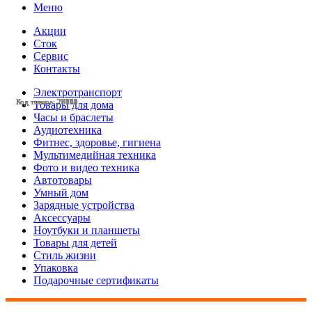
Меню
Акции
Сток
Сервис
Контакты
Электротранспорт
Код товара: 23601
Код товара: 23123
Код товара: 28501
Код товара: 28003
Код товара: 28002
Код товара: 27773
Код товара: 27772
Код товара: 27765
Код товара: 27764
Код товара: 27515
Код товара: 26308
Код товара: 26119
Товары для дома
Часы и браслеты
Аудиотехника
Фитнес, здоровье, гигиена
Мультимедийная техника
Фото и видео техника
Автотовары
Умный дом
Зарядные устройства
Аксессуары
Ноутбуки и планшеты
Товары для детей
Стиль жизни
Упаковка
Подарочные сертификаты