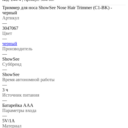
Триммер для носа ShowSee Nose Hair Trimmer (C1-BK) -
черный
Артикул
—
3047067
Цвет
—
черный
Производитель
—
ShowSee
Суббренд
—
ShowSee
Время автономной работы
—
3 ч
Источник питания
—
Батарейка ААА
Параметры входа
—
5V/1A
Материал