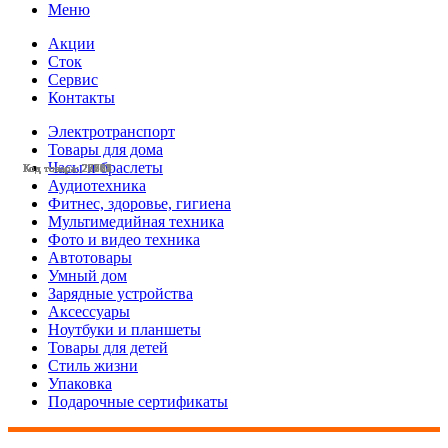
Меню
Акции
Сток
Сервис
Контакты
Электротранспорт
Товары для дома
Часы и браслеты
Код товара: 23601
Код товара: 23123
Код товара: 28501
Код товара: 28003
Код товара: 28002
Код товара: 27773
Код товара: 27772
Код товара: 27765
Код товара: 27764
Код товара: 27757
Код товара: 27515
Код товара: 26308
Аудиотехника
Фитнес, здоровье, гигиена
Мультимедийная техника
Фото и видео техника
Автотовары
Умный дом
Зарядные устройства
Аксессуары
Ноутбуки и планшеты
Товары для детей
Стиль жизни
Упаковка
Подарочные сертификаты