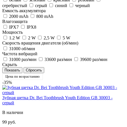
серебристый
серый
синий
черный
Емкость аккумулятора
2000 mAh
800 mAh
Влагозащита
IPX7
IPX8
Мощность
1.2 W
2 W
2,5 W
5 W
Скорость вращения двигателя (об/мин)
31000 об/мин
Частота вибраций
31000 раз/мин
33600 раз/мин
39600 раз/мин
Скрыть
Цена по возрастанию
-35%
Зубная щетка Dr. Bei Toothbrush Youth Edition GB 30003 -
серый
В наличии
99 руб.