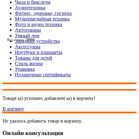
Часы и браслеты
Аудиотехника
Фитнес, здоровье, гигиена
Мультимедийная техника
Фото и видео техника
Автотовары
Умный дом
Код товара: 24125
Код товара: 27463
Код товара: 25487
Код товара: 26135
Код товара: 22914
Код товара: 21707
Код товара: 27027
Код товара: 25490
Код товара: 28227
Код товара: 24529
Код товара: 28112
Код товара: 27695
Код товара: 27696
Код товара: 27705
Код товара: 27579
Код товара: 25492
Код товара: 27577
Код товара: 27580
Зарядные устройства
Аксессуары
Ноутбуки и планшеты
Товары для детей
Стиль жизни
Упаковка
Подарочные сертификаты
Товар(-ы) успешно добавлен(-ы) в корзину!
В корзину
Не удалось добавить товар в корзину.
Онлайн консультация