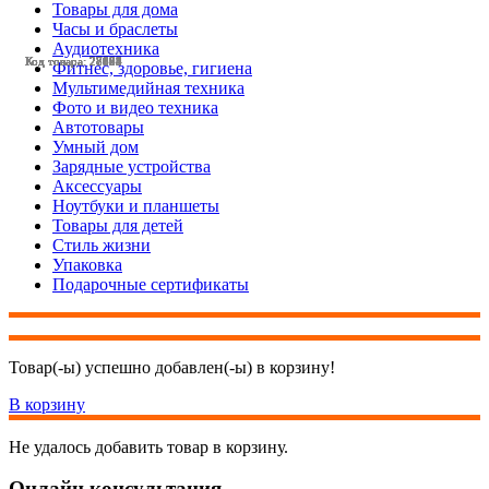
Товары для дома
Часы и браслеты
Аудиотехника
Код товара: 27855
Код товара: 28191
Код товара: 28182
Код товара: 28173
Код товара: 28124
Код товара: 28001
Код товара: 27944
Код товара: 27854
Код товара: 27825
Код товара: 27699
Код товара: 27698
Код товара: 27563
Фитнес, здоровье, гигиена
Мультимедийная техника
Фото и видео техника
Автотовары
Умный дом
Зарядные устройства
Аксессуары
Ноутбуки и планшеты
Товары для детей
Стиль жизни
Упаковка
Подарочные сертификаты
Товар(-ы) успешно добавлен(-ы) в корзину!
В корзину
Не удалось добавить товар в корзину.
Онлайн консультация