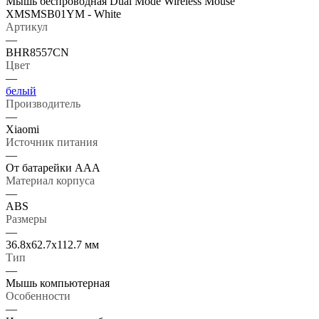
Мышь беспроводная Dual Mode Wireless Mouse
XMSMSB01YM - White
Артикул
—
BHR8557CN
Цвет
—
белый
Производитель
—
Xiaomi
Источник питания
—
Oт батарейки AAA
Материал корпуса
—
ABS
Размеры
—
36.8х62.7х112.7 мм
Тип
—
Мышь компьютерная
Особенности
—