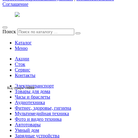
Соглашение
Поиск
Каталог
Меню
Акции
Сток
Сервис
Контакты
Электротранспорт
Код товара: 26966
Код товара: 26965
Код товара: 28526
Код товара: 28525
Код товара: 28193
Код товара: 28174
Код товара: 28140
Код товара: 28134
Код товара: 28038
Код товара: 28037
Код товара: 28036
Код товара: 28034
Товары для дома
Часы и браслеты
Аудиотехника
Фитнес, здоровье, гигиена
Мультимедийная техника
Фото и видео техника
Автотовары
Умный дом
Зарядные устройства