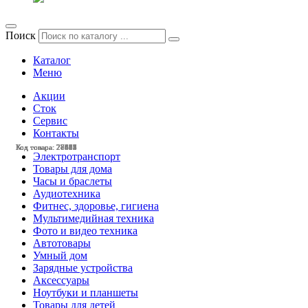
Поиск
Каталог
Меню
Акции
Сток
Сервис
Контакты
Код товара: 28087
Код товара: 27675
Код товара: 27614
Код товара: 27415
Код товара: 27302
Код товара: 27301
Код товара: 27151
Код товара: 27059
Код товара: 28512
Код товара: 28485
Код товара: 28435
Код товара: 28434
Электротранспорт
Товары для дома
Часы и браслеты
Аудиотехника
Фитнес, здоровье, гигиена
Мультимедийная техника
Фото и видео техника
Автотовары
Умный дом
Зарядные устройства
Аксессуары
Ноутбуки и планшеты
Товары для детей