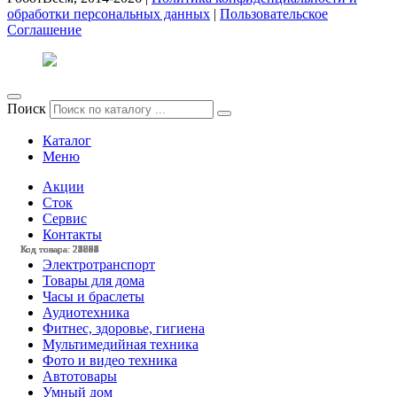
обработки персональных данных
|
Пользовательское
Соглашение
Поиск
Каталог
Меню
Акции
Сток
Сервис
Контакты
Код товара: 25351
Код товара: 25095
Код товара: 24803
Код товара: 24798
Код товара: 24558
Код товара: 22804
Код товара: 27692
Код товара: 25347
Код товара: 25096
Код товара: 23564
Код товара: 22593
Код товара: 21784
Электротранспорт
Товары для дома
Часы и браслеты
Аудиотехника
Фитнес, здоровье, гигиена
Мультимедийная техника
Фото и видео техника
Автотовары
Умный дом