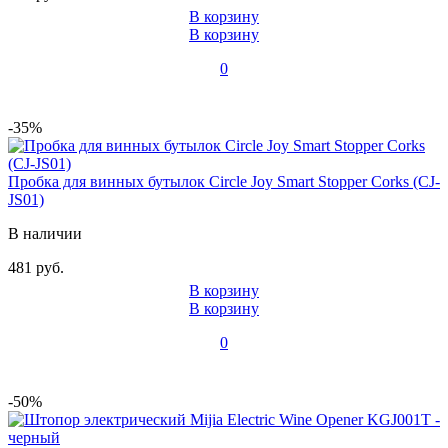
В корзину
В корзину
0
-35%
Пробка для винных бутылок Circle Joy Smart Stopper Corks (CJ-
JS01)
В наличии
481 руб.
В корзину
В корзину
0
-50%