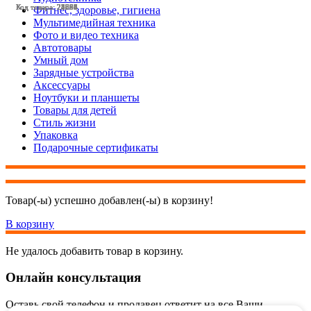
Код товара: 25351
Код товара: 25095
Код товара: 24803
Код товара: 24798
Код товара: 24696
Код товара: 24558
Код товара: 22804
Код товара: 25347
Код товара: 25096
Код товара: 23564
Код товара: 22593
Код товара: 21784
Фитнес, здоровье, гигиена
Мультимедийная техника
Фото и видео техника
Автотовары
Умный дом
Зарядные устройства
Аксессуары
Ноутбуки и планшеты
Товары для детей
Стиль жизни
Упаковка
Подарочные сертификаты
Товар(-ы) успешно добавлен(-ы) в корзину!
В корзину
Не удалось добавить товар в корзину.
Онлайн консультация
Оставь свой телефон и продавец ответит на все Ваши