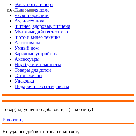
Электротранспорт
Товары для дома
Код товара: 28497
Код товара: 28430
Код товара: 27785
Код товара: 27783
Код товара: 27607
Код товара: 27281
Код товара: 27146
Код товара: 26769
Код товара: 24614
Код товара: 23593
Код товара: 28455
Код товара: 28454
Часы и браслеты
Аудиотехника
Фитнес, здоровье, гигиена
Мультимедийная техника
Фото и видео техника
Автотовары
Умный дом
Зарядные устройства
Аксессуары
Ноутбуки и планшеты
Товары для детей
Стиль жизни
Упаковка
Подарочные сертификаты
Товар(-ы) успешно добавлен(-ы) в корзину!
В корзину
Не удалось добавить товар в корзину.