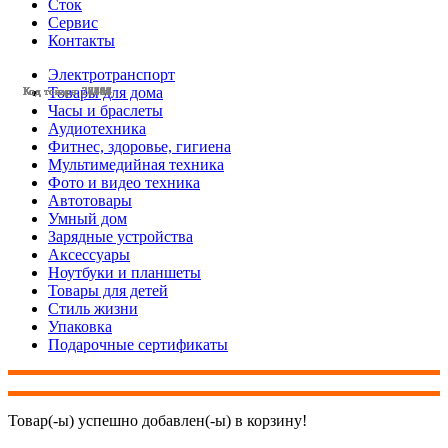
Сток
Сервис
Контакты
Электротранспорт
Товары для дома
Код товара: 28497
Код товара: 28430
Код товара: 27785
Код товара: 27783
Код товара: 27607
Код товара: 27281
Код товара: 27146
Код товара: 26769
Код товара: 24614
Код товара: 23593
Код товара: 28455
Код товара: 28454
Часы и браслеты
Аудиотехника
Фитнес, здоровье, гигиена
Мультимедийная техника
Фото и видео техника
Автотовары
Умный дом
Зарядные устройства
Аксессуары
Ноутбуки и планшеты
Товары для детей
Стиль жизни
Упаковка
Подарочные сертификаты
Товар(-ы) успешно добавлен(-ы) в корзину!