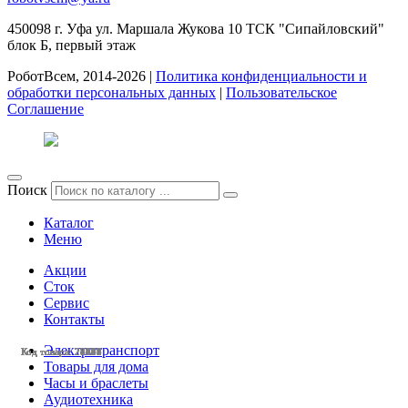
450098
г. Уфа
ул. Маршала Жукова 10 ТСК "Сипайловский"
блок Б, первый этаж
РоботВсем, 2014-2026 |
Политика конфиденциальности и
обработки персональных данных
|
Пользовательское
Соглашение
Поиск
Каталог
Меню
Акции
Сток
Сервис
Контакты
Электротранспорт
Код товара: 28497
Код товара: 28430
Код товара: 27785
Код товара: 27783
Код товара: 27607
Код товара: 27281
Код товара: 27146
Код товара: 26769
Код товара: 24614
Код товара: 23593
Код товара: 28455
Код товара: 28452
Товары для дома
Часы и браслеты
Аудиотехника