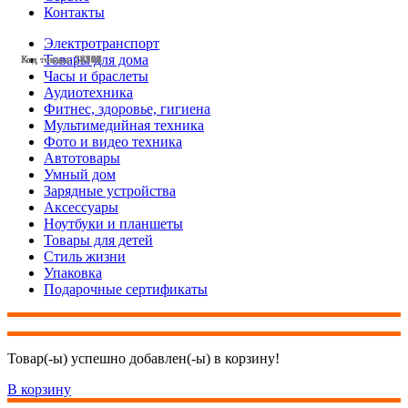
Контакты
Электротранспорт
Товары для дома
Код товара: 28507
Код товара: 28506
Код товара: 28505
Код товара: 28213
Код товара: 28206
Код товара: 28202
Код товара: 28201
Код товара: 28122
Код товара: 27774
Код товара: 27717
Код товара: 27659
Часы и браслеты
Аудиотехника
Фитнес, здоровье, гигиена
Мультимедийная техника
Фото и видео техника
Автотовары
Умный дом
Зарядные устройства
Аксессуары
Ноутбуки и планшеты
Товары для детей
Стиль жизни
Упаковка
Подарочные сертификаты
Товар(-ы) успешно добавлен(-ы) в корзину!
В корзину