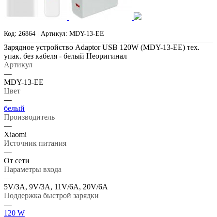
Код: 26864 | Артикул: MDY-13-EE
Зарядное устройство Adaptor USB 120W (MDY-13-EE) тех.
упак. без кабеля - белый Неоригинал
Артикул
—
MDY-13-EE
Цвет
—
белый
Производитель
—
Xiaomi
Источник питания
—
От сети
Параметры входа
—
5V/3А, 9V/3А, 11V/6А, 20V/6А
Поддержка быстрой зарядки
—
120 W