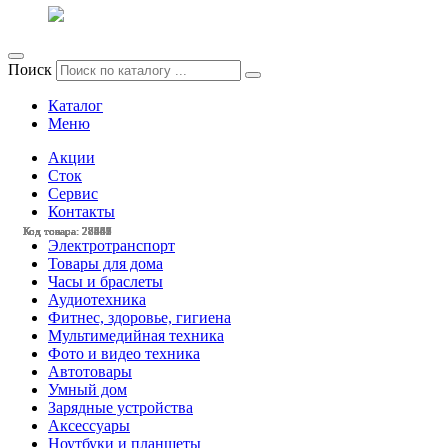
Поиск
Каталог
Меню
Акции
Сток
Сервис
Контакты
Код товара: 28562
Код товара: 28446
Код товара: 28445
Код товара: 28337
Код товара: 28329
Код товара: 28261
Код товара: 27740
Код товара: 27652
Код товара: 27642
Код товара: 28561
Код товара: 28537
Код товара: 28443
Электротранспорт
Товары для дома
Часы и браслеты
Аудиотехника
Фитнес, здоровье, гигиена
Мультимедийная техника
Фото и видео техника
Автотовары
Умный дом
Зарядные устройства
Аксессуары
Ноутбуки и планшеты