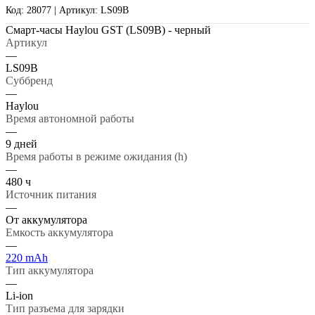
Код: 28077 | Артикул: LS09B
Смарт-часы Haylou GST (LS09B) - черный
Артикул
—
LS09B
Суббренд
—
Haylou
Время автономной работы
—
9 дней
Время работы в режиме ожидания (h)
—
480 ч
Источник питания
—
От аккумулятора
Емкость аккумулятора
—
220 mAh
Тип аккумулятора
—
Li-ion
Тип разъема для зарядки