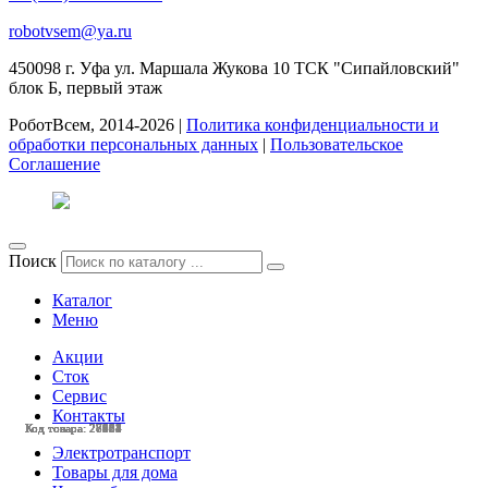
robotvsem@ya.ru
450098
г. Уфа
ул. Маршала Жукова 10 ТСК "Сипайловский"
блок Б, первый этаж
РоботВсем, 2014-2026 |
Политика конфиденциальности и
обработки персональных данных
|
Пользовательское
Соглашение
Поиск
Каталог
Меню
Акции
Сток
Сервис
Контакты
Код товара: 28438
Код товара: 28113
Код товара: 27964
Код товара: 27963
Код товара: 27584
Код товара: 27504
Код товара: 27251
Код товара: 27112
Код товара: 27037
Код товара: 27031
Код товара: 26658
Код товара: 28221
Электротранспорт
Товары для дома