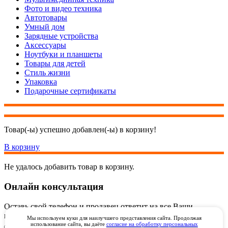
Фото и видео техника
Автотовары
Умный дом
Зарядные устройства
Аксессуары
Ноутбуки и планшеты
Товары для детей
Стиль жизни
Упаковка
Подарочные сертификаты
Товар(-ы) успешно добавлен(-ы) в корзину!
В корзину
Не удалось добавить товар в корзину.
Онлайн консультация
Оставь свой телефон и продавец ответит на все Ваши
вопросы онлайн через видеозвонок через WhatsApp
Мы используем куки для наилучшего представления сайта. Продолжая
использование сайта, вы даёте
согласие на обработку персональных