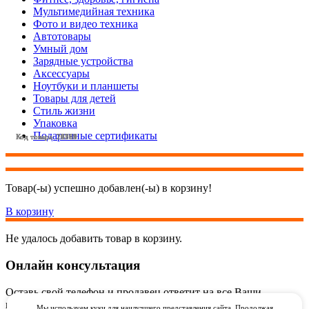
Мультимедийная техника
Фото и видео техника
Автотовары
Умный дом
Зарядные устройства
Аксессуары
Ноутбуки и планшеты
Товары для детей
Стиль жизни
Упаковка
Подарочные сертификаты
Код товара: 22859
Код товара: 22357
Код товара: 24511
Код товара: 24159
Код товара: 26764
Код товара: 26763
Код товара: 27789
Код товара: 26765
Товар(-ы) успешно добавлен(-ы) в корзину!
В корзину
Не удалось добавить товар в корзину.
Онлайн консультация
Оставь свой телефон и продавец ответит на все Ваши
вопросы онлайн через видеозвонок через WhatsApp
Мы используем куки для наилучшего представления сайта. Продолжая