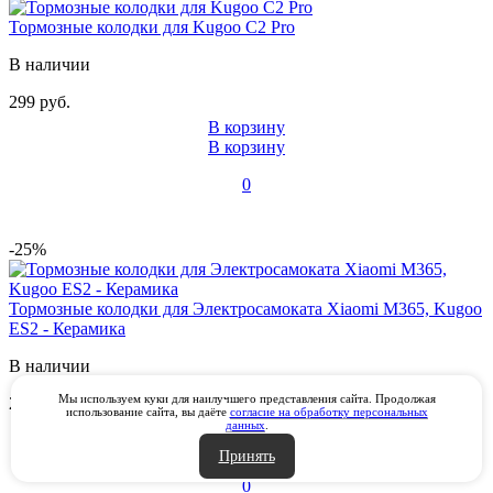
Тормозные колодки для Kugoo C2 Pro
В наличии
299 руб.
В корзину
В корзину
0
-25%
Тормозные колодки для Электросамоката Xiaomi M365, Kugoo
ES2 - Керамика
В наличии
Мы используем куки для наилучшего представления сайта. Продолжая
299 руб.
использование сайта, вы даёте
согласие на обработку персональных
данных
.
В корзину
В корзину
Принять
0