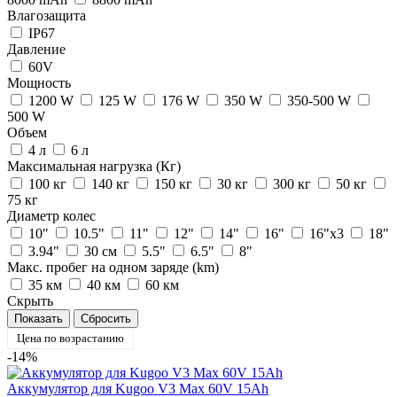
Влагозащита
IP67
Давление
60V
Мощность
1200 W
125 W
176 W
350 W
350-500 W
500 W
Объем
4 л
6 л
Максимальная нагрузка (Кг)
100 кг
140 кг
150 кг
30 кг
300 кг
50 кг
75 кг
Диаметр колес
10"
10.5"
11"
12"
14"
16"
16"х3
18"
3.94"
30 см
5.5"
6.5"
8"
Макс. пробег на одном заряде (km)
35 км
40 км
60 км
Скрыть
Цена по возрастанию
-14%
Аккумулятор для Kugoo V3 Max 60V 15Ah