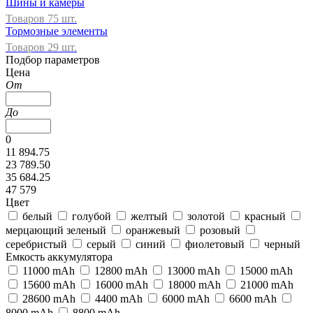
Шины и камеры
Товаров 75 шт.
Тормозные элементы
Товаров 29 шт.
Подбор параметров
Цена
От
До
0
11 894.75
23 789.50
35 684.25
47 579
Цвет
белый
голубой
желтый
золотой
красный
мерцающий зеленый
оранжевый
розовый
серебристый
серый
синий
фиолетовый
черный
Емкость аккумулятора
11000 mAh
12800 mAh
13000 mAh
15000 mAh
15600 mAh
16000 mAh
18000 mAh
21000 mAh
28600 mAh
4400 mAh
6000 mAh
6600 mAh
8000 mAh
8800 mAh