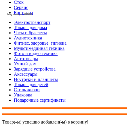
Сток
Сервис
Контакты
Код товара: 28438
Код товара: 28113
Код товара: 27964
Код товара: 27963
Код товара: 27584
Код товара: 27504
Код товара: 27251
Код товара: 27112
Код товара: 27037
Код товара: 27031
Код товара: 26658
Код товара: 28221
Электротранспорт
Товары для дома
Часы и браслеты
Аудиотехника
Фитнес, здоровье, гигиена
Мультимедийная техника
Фото и видео техника
Автотовары
Умный дом
Зарядные устройства
Аксессуары
Ноутбуки и планшеты
Товары для детей
Стиль жизни
Упаковка
Подарочные сертификаты
Товар(-ы) успешно добавлен(-ы) в корзину!