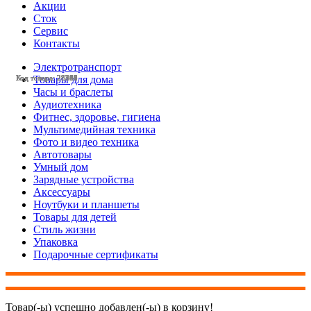
Акции
Сток
Сервис
Контакты
Электротранспорт
Товары для дома
Код товара: 28581
Код товара: 28553
Код товара: 28419
Код товара: 28395
Код товара: 28342
Код товара: 28341
Код товара: 28332
Код товара: 28269
Код товара: 28268
Код товара: 28246
Код товара: 28242
Код товара: 28240
Часы и браслеты
Аудиотехника
Фитнес, здоровье, гигиена
Мультимедийная техника
Фото и видео техника
Автотовары
Умный дом
Зарядные устройства
Аксессуары
Ноутбуки и планшеты
Товары для детей
Стиль жизни
Упаковка
Подарочные сертификаты
Товар(-ы) успешно добавлен(-ы) в корзину!