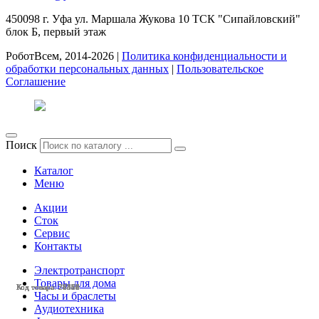
450098
г. Уфа
ул. Маршала Жукова 10 ТСК "Сипайловский"
блок Б, первый этаж
РоботВсем, 2014-2026 |
Политика конфиденциальности и
обработки персональных данных
|
Пользовательское
Соглашение
Поиск
Каталог
Меню
Акции
Сток
Сервис
Контакты
Электротранспорт
Товары для дома
Код товара: 28472
Код товара: 28478
Код товара: 28471
Код товара: 28458
Код товара: 28358
Код товара: 28357
Код товара: 28356
Код товара: 28350
Код товара: 27566
Код товара: 27550
Код товара: 27516
Код товара: 27469
Часы и браслеты
Аудиотехника