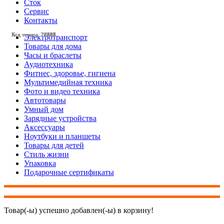
Сток
Сервис
Контакты
Код товара: 28562
Код товара: 28446
Код товара: 28445
Код товара: 28337
Код товара: 28329
Код товара: 28261
Код товара: 27653
Код товара: 27652
Код товара: 27642
Код товара: 28561
Код товара: 28537
Код товара: 28443
Электротранспорт
Товары для дома
Часы и браслеты
Аудиотехника
Фитнес, здоровье, гигиена
Мультимедийная техника
Фото и видео техника
Автотовары
Умный дом
Зарядные устройства
Аксессуары
Ноутбуки и планшеты
Товары для детей
Стиль жизни
Упаковка
Подарочные сертификаты
Товар(-ы) успешно добавлен(-ы) в корзину!