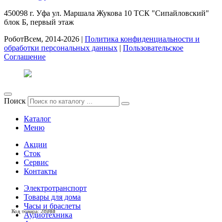
450098
г. Уфа
ул. Маршала Жукова 10 ТСК "Сипайловский"
блок Б, первый этаж
РоботВсем, 2014-2026 |
Политика конфиденциальности и
обработки персональных данных
|
Пользовательское
Соглашение
Поиск
Каталог
Меню
Акции
Сток
Сервис
Контакты
Электротранспорт
Товары для дома
Часы и браслеты
Код товара: 28208
Код товара: 28042
Код товара: 28205
Код товара: 28204
Код товара: 28203
Код товара: 28043
Аудиотехника